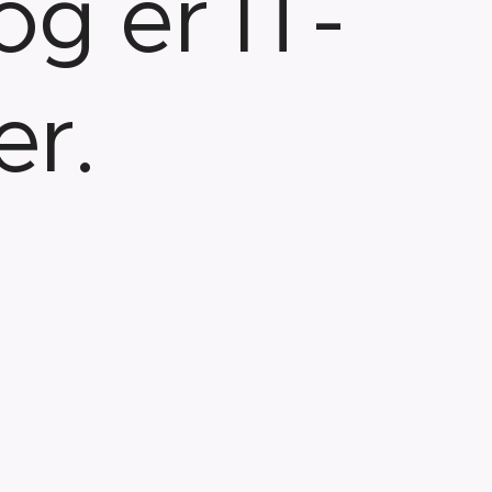
g er IT-
er.