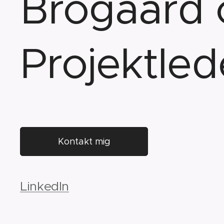
Brogaard o
Projektled
Kontakt mig
LinkedIn